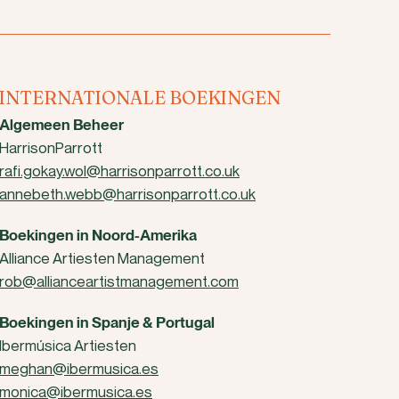
INTERNATIONALE BOEKINGEN
Algemeen Beheer
HarrisonParrott
rafi.gokay.wol@harrisonparrott.co.uk
annebeth.webb@harrisonparrott.co.uk
Boekingen in Noord-Amerika
Alliance Artiesten Management
rob@allianceartistmanagement.com
Boekingen in Spanje & Portugal
Ibermúsica Artiesten
meghan@ibermusica.es
monica@ibermusica.es