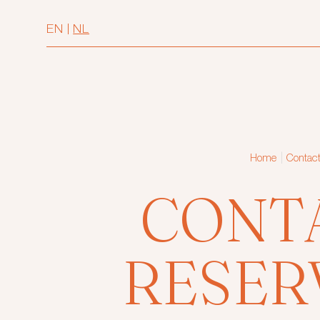
EN
|
NL
|
Home
Contact
CONT
RESER