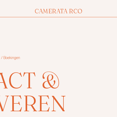
CAMERATA RCO
 / Boekingen
ACT &
VEREN