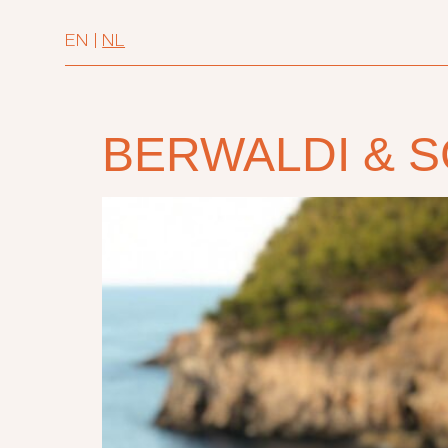
EN
|
NL
BERWALDI & 