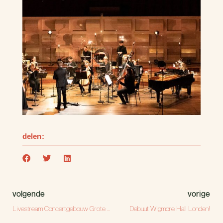
delen:
volgende
vorige
Livestream Concertgebouw Grote zaal
Debuut Wigmore Hall Londen!