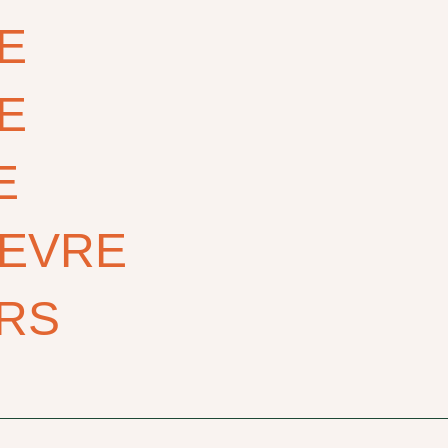
E
E
E
FEVRE
RS