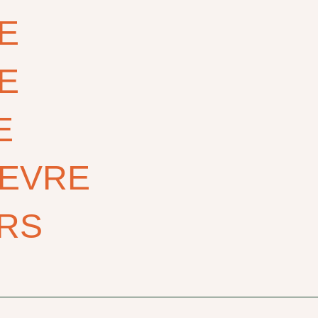
E
E
E
FEVRE
RS